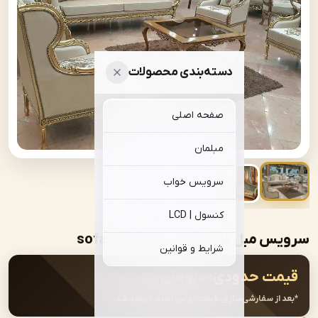
دسته‌بندی محصولات
صفحه اصلی
مبلمان
سرویس خواب
کنسول | LCD
مبل کویین برژ مدل | sofa-A111
شرایط و قوانین
ت حدودی:
۰
تومان
از سفارشی‌سازی، قیمت نهایی اعلام خواهد شد.