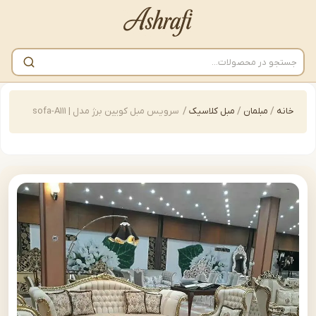
/
مبلمان
/
مبل کلاسیک
/
سرویس مبل کویین برژ مدل | sofa-A111