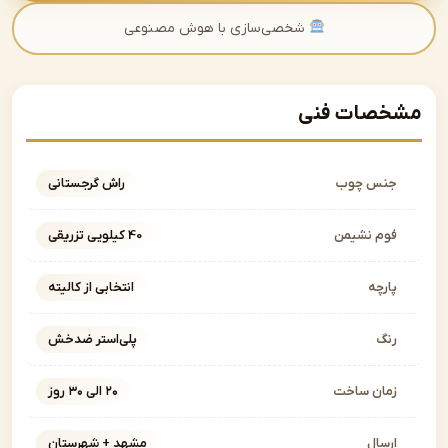
شخصی‌سازی با هوش مصنوعی
صات فنی
نس چوب
راش گرجستانی
وم نشیمن
40 کیلویی تزریقی
ارچه
انتخابی از کالیته
نگ
پلی‌استر ضدخش
مان ساخت
۲۰ الی ۳۰ روز
رسال
مشهد + شهرستان