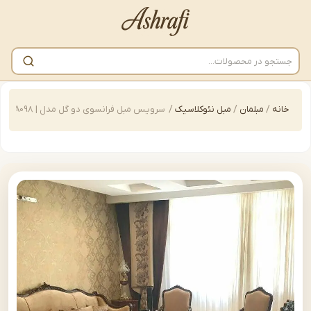
/
مبلمان
/
مبل نئوکلاسیک
/
سرویس مبل فرانسوی دو گل مدل | sofa-A098