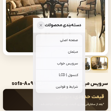
دسته‌بندی محصولات
صفحه اصلی
مبلمان
سرویس خواب
کنسول | LCD
مبل فرانسوی دو گل مدل | sofa-A098
شرایط و قوانین
ت حدودی:
۰
تومان
از سفارشی‌سازی، قیمت نهایی اعلام خواهد شد.