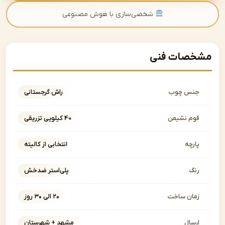
شخصی‌سازی با هوش مصنوعی
صات فنی
نس چوب
راش گرجستانی
وم نشیمن
40 کیلویی تزریقی
ارچه
انتخابی از کالیته
نگ
پلی‌استر ضدخش
مان ساخت
۲۰ الی ۳۰ روز
رسال
مشهد + شهرستان