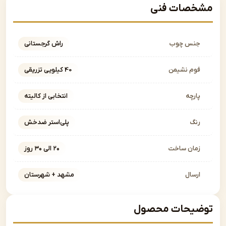
صات فنی
نس چوب
راش گرجستانی
وم نشیمن
40 کیلویی تزریقی
ارچه
انتخابی از کالیته
نگ
پلی‌استر ضدخش
مان ساخت
۲۰ الی ۳۰ روز
رسال
مشهد + شهرستان
یحات محصول