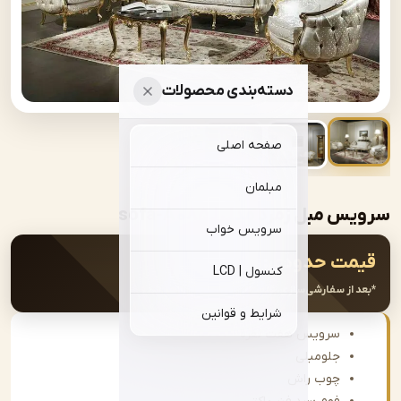
دسته‌بندی محصولات
صفحه اصلی
مبلمان
مبل زمرد مدل | sofa-A085
سرویس خواب
ت حدودی:
۰
تومان
کنسول | LCD
از سفارشی‌سازی، قیمت نهایی اعلام خواهد شد.
شرایط و قوانین
سرویس هفت نفره
جلومبلی
چوب راش