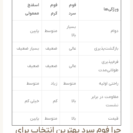
فوم
فوم
اسفنج
یژگی‌ها
سرد
گرم
معمولی
بسیار
وام
متوسط
پایین
بالا
ازگشت‌پذیری
عالی
ضعیف
بسیار ضعیف
رم‌پذیری
عالی
ضعیف
ضعیف
ولانی‌مدت
احتی اولیه
متوسط
زیاد
متوسط
قاومت در برابر
بالا
کم
خیلی کم
شست
یمت
بالا
متوسط
پایین
ا فوم سرد بهترین انتخاب برای