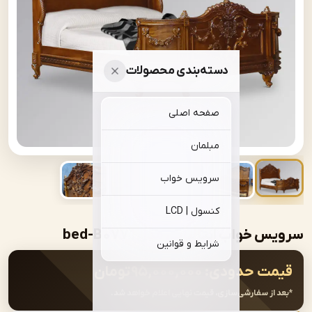
دسته‌بندی محصولات
صفحه اصلی
مبلمان
سرویس خواب
کنسول | LCD
خواب ایتالیایی مدل | bed-B077
شرایط و قوانین
ت حدودی:
۹۵,۰۰۰,۰۰۰
تومان
از سفارشی‌سازی، قیمت نهایی اعلام خواهد شد.