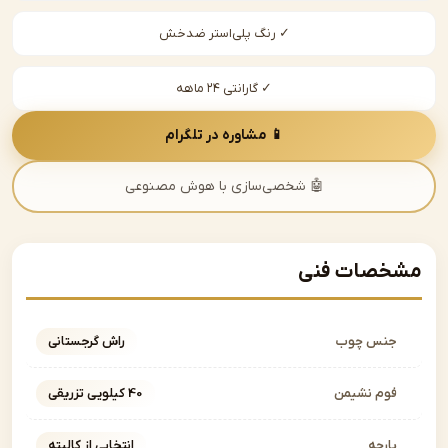
✓ رنگ پلی‌استر ضدخش
✓ گارانتی ۲۴ ماهه
📱 مشاوره در تلگرام
🤖 شخصی‌سازی با هوش مصنوعی
صات فنی
نس چوب
راش گرجستانی
وم نشیمن
40 کیلویی تزریقی
ارچه
انتخابی از کالیته