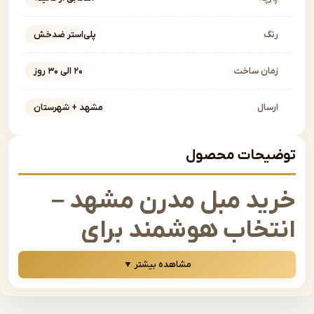
نگ
پلی‌استر ضدخش
مان ساخت
۲۰ الی ۳۰ روز
رسال
مشهد + شهرستان
یحات محصول
ید مبل مدرن مشهد –
تخاب هوشمند برای
وراسیون امروزی
مشاهده بیشتر ▼
ه دنبال یک تغییر اساسی در دکوراسیون منزل یا محل کار خود
د، بدون شک
خرید مبل مدرن
یکی از بهترین تصمیمهاییست