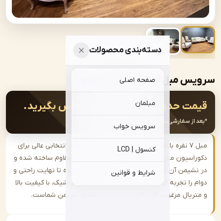
دسته‌بندی محصولات
بل ابزاری | sofa-A386
صفحه اصلی
مبلمان
ت حدودی:
جهت سفارش تماس بگیرید.
از سفارشی‌سازی، قیمت نهایی اعلام خواهد شد.
سرویس خواب
مبل ۷ نفره با طراحی مدرن و جلو مبلی ست‌شده، انتخابی عالی برای
کنسول | LCD
اسیون منزل. اسکلت این مبل از چوب راش مقاوم ساخته شده و
شیمن آن از فوم سرد و فنر پاکتی استفاده شده تا نهایت راحتی و
شرایط و قوانین
را تجربه کنید. این مبل راحتی علاوه بر ظاهر شیک، با کیفیت بالا
ریال مرغوب، گزینه‌ای ایده‌آل برای فضای نشیمن شماست.