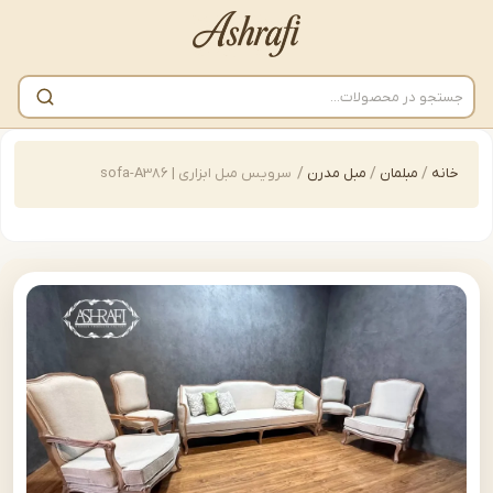
/
مبلمان
/
مبل مدرن
/
سرویس مبل ابزاری | sofa-A386