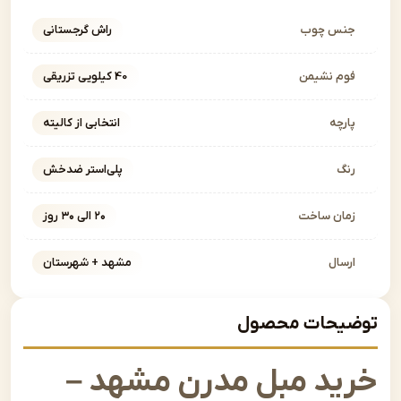
نس چوب
راش گرجستانی
وم نشیمن
40 کیلویی تزریقی
ارچه
انتخابی از کالیته
نگ
پلی‌استر ضدخش
مان ساخت
۲۰ الی ۳۰ روز
رسال
مشهد + شهرستان
یحات محصول
ید مبل مدرن مشهد –