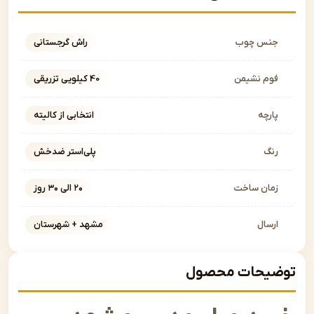
نس چوب
راش گرجستانی
وم نشیمن
40 کیلویی تزریقی
ارچه
انتخابی از کالیته
نگ
پلی‌استر ضدخش
مان ساخت
۲۰ الی ۳۰ روز
رسال
مشهد + شهرستان
یحات محصول