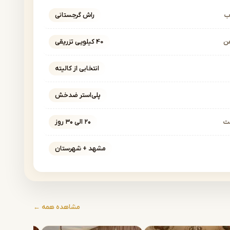
ب
راش گرجستانی
ن
40 کیلویی تزریقی
انتخابی از کالیته
پلی‌استر ضدخش
خت
۲۰ الی ۳۰ روز
مشهد + شهرستان
مشاهده همه ←