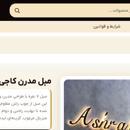
شرایط و قوانین
مبل مدرن کاجی | fa-A531
مبل ۷ نفره با طراحی مد
این مبل از چوب راش مقاوم س
شده تا نهایت راحتی و دوام را
متریال مرغوب، گزینه‌ای ای