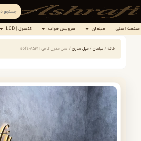
صفحه اصلی
مبلمان
سرویس خواب
کنسول | LCD
خانه
/
مبلمان
/
مبل مدرن
/
مبل مدرن کاجی | sofa-A531