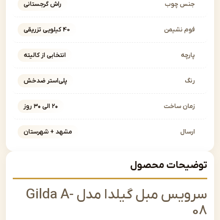
نس چوب
راش گرجستانی
وم نشیمن
40 کیلویی تزریقی
ارچه
انتخابی از کالیته
نگ
پلی‌استر ضدخش
مان ساخت
۲۰ الی ۳۰ روز
رسال
مشهد + شهرستان
یحات محصول
سرویس مبل گیلدا مدل Gilda A-