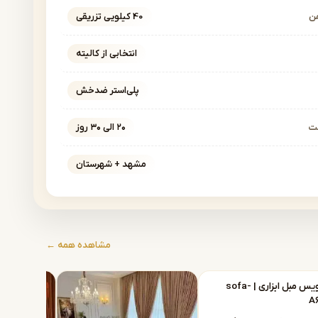
ن
40 کیلویی تزریقی
انتخابی از کالیته
پلی‌استر ضدخش
خت
۲۰ الی ۳۰ روز
مشهد + شهرستان
مشاهده همه ←
سرویس مبل ابزاری | sofa-
A