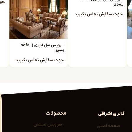
جهت سفارش تماس بگیرید.
A670
جهت سفارش تماس بگیرید.
ود
داریم و رضایت مشتریان ما، گواه کیفیت محصولات
سرویس مبل ابزاری | sofa-
A669
جهت سفارش تماس بگیرید.
مله:
فضای شماست. اگر به دنبال
خرید مبل مدرن مشهد
محصولات
گالری اشرافی
سرویس مبلمان
صفحه اصلی